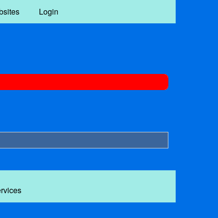
bsites
Login
ervices