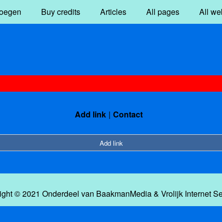
oegen
Buy credits
Articles
All pages
All we
Add link
Contact
Add link
ight © 2021 Onderdeel van
BaakmanMedia
&
Vrolijk Internet S